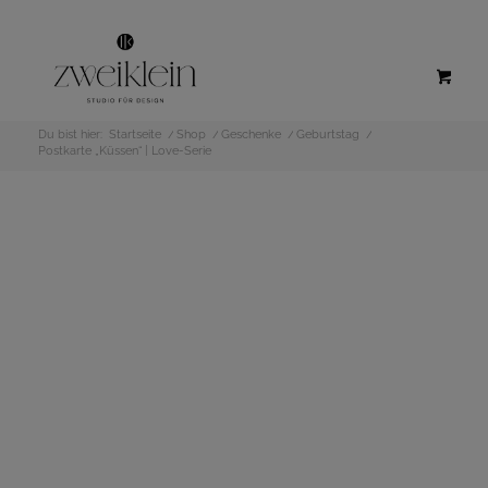
Du bist hier:
Startseite
/
Shop
/
Geschenke
/
Geburtstag
/
Postkarte „Küssen“ | Love-Serie