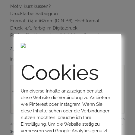
Motiv: kurz küssen?
Druckfarbe: Salbeigrün
Format: 114 x 162mm (DIN B6), Hochformat
Druck: 4/1-farbig im Digitaldruck
Papier: Strukturpapier mit leichtem Cremeton
2,50
€
–
3,00
€
inkl. MwSt.
zzgl.
Versandkosten
Cookies
Kuvert
Um diverse Inhalte anzuzeigen benutzt
diese Website die Verbindung zu Anbietern
In den Warenkorb
wie Pinterest oder Instagram. Wenn Sie
diese Inhalte sehen oder die Verbindungen
nutzen möchten, brauche ich Ihre
Zurücksetzen
Einwilligung. Um die Website stetig zu
Artikelnummer:
002002
Kategorien:
Geburtstag
,
Geschenke
,
Karten
,
Love-
verbessern wird Google Analytics genutzt.
Serie
,
Muttertag
,
Valentinstag