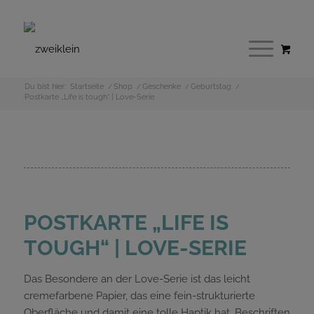
Du bist hier:
Startseite
/
Shop
/
Geschenke
/
Geburtstag
/
Postkarte „Life is tough“ | Love-Serie
POSTKARTE „LIFE IS
TOUGH“ | LOVE-SERIE
Das Besondere an der Love-Serie ist das leicht
cremefarbene Papier, das eine fein-strukturierte
Oberfläche und damit eine tolle Haptik hat. Beschriften