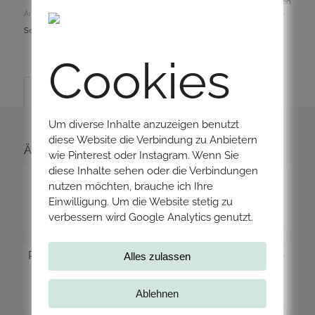
Zurücksetzen
Artikelnummer:
002014
Kategorien:
Geburtstag
,
Geschenke
,
Karten
,
Love-
Serie
,
Muttertag
,
Valentinstag
Cookies
Beschreibung
Um diverse Inhalte anzuzeigen benutzt
diese Website die Verbindung zu Anbietern
ÄHNLICHE PRODUKTE
wie Pinterest oder Instagram. Wenn Sie
diese Inhalte sehen oder die Verbindungen
POSTKARTE „LIEB DICH VOLL“ | LOVE-
nutzen möchten, brauche ich Ihre
SERIE
Einwilligung. Um die Website stetig zu
verbessern wird Google Analytics genutzt.
2,50
€
–
3,00
€
POSTKARTE „HAPPY THOUGHTS“ | LOVE-
Alles zulassen
SERIE
Ablehnen
2,50
€
–
3,00
€