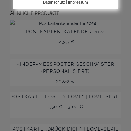
|
Datenschutz
Impressum
ÄHNLICHE PRODUKTE
POSTKARTEN-KALENDER 2024
24,95
€
KINDER-MESSPOSTER GESCHWISTER
(PERSONALISIERT)
39,00
€
POSTKARTE „LOST IN LOVE“ | LOVE-SERIE
2,50
€
–
3,00
€
POSTKARTE „DRÜCK DICH“ | LOVE-SERIE