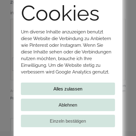
25,00
€
–
30,00
€
Cookies
inkl. MwSt.
zzgl.
Versandkosten
Um diverse Inhalte anzuzeigen benutzt
Format
diese Website die Verbindung zu Anbietern
Papierfarbe
wie Pinterest oder Instagram. Wenn Sie
diese Inhalte sehen oder die Verbindungen
nutzen möchten, brauche ich Ihre
In den Warenkorb
Einwilligung. Um die Website stetig zu
verbessern wird Google Analytics genutzt.
Zurücksetzen
Alles zulassen
Artikelnummer:
001992
Kategorien:
Geburt
,
Geburtstag
,
Geschenke
,
Home-
Papeterie
,
Muttertag
,
Personalisiert
,
Prints
Ablehnen
Einzeln bestätigen
Beschreibung