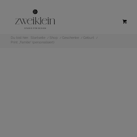
Du bist hier:
Startseite
/
Shop
/
Geschenke
/
Geburt
/
Print „Familie“ (personalisiert)