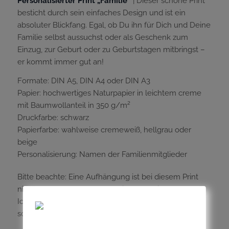
Personalisierter Print „Familie“
| Dieser schöne Print
besticht durch sein einfaches Design und ist ein
absoluter Blickfang. Egal, ob Du ihn für Dich und Deine
Familie selbst aussuchst oder als Geschenk zum
Einzug, zur Geburt oder zu Geburtstagen mitbringst –
er kommt immer gut an!
Formate: DIN A5, DIN A4 oder DIN A3
Papier: hochwertiges Naturpapier in leichtem creme
mit Baumwollanteil in 350 g/m²
Druckfarbe: schwarz
Papierfarbe: wahlweise cremeweiß, hellgrau oder
beige
Personalisierung: Namen der Familienmitglieder
Bitte beachte: Eine Aufhängung ist bei diesem Print
nicht enthalten. Aber schau Dich gerne im Shop um.
Ich kann Dir eine goldenen Klammer oder auch eine
schöne Holz-Posterleiste dazu empfehlen.